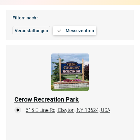
Filtern nach :
Veranstaltungen
Messezentren
Cerow Recreation Park
615 E Line Rd, Clayton, NY 13624, USA