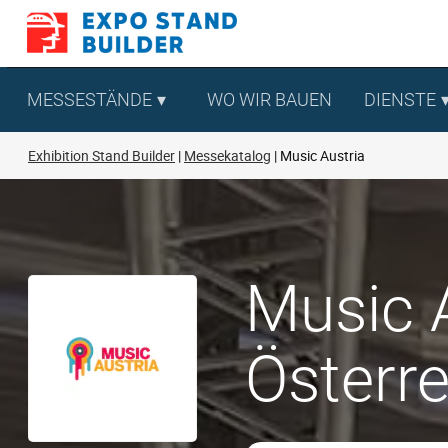
Zum
Inhalt
springen
MESSESTÄNDE
WO WIR BAUEN
DIENSTE
Exhibition Stand Builder
Messekatalog
Music Austria
Music A
Österre