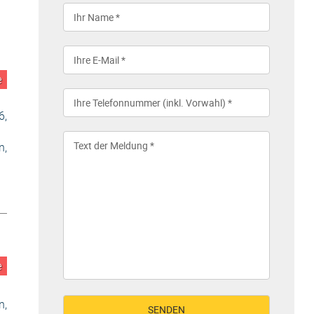
e
6,
,
e
,