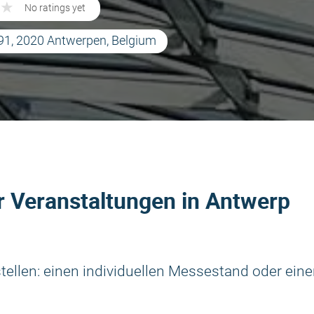
★
★
No ratings yet
191, 2020 Antwerpen, Belgium
r Veranstaltungen in Antwerp
llen: einen individuellen Messestand oder ein