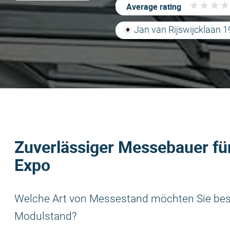
★
★
★
★
★
★
★
★
Average rating
Jan van Rijswijcklaan 
Zuverlässiger Messebauer fü
Expo
Welche Art von Messestand möchten Sie beste
Modulstand?