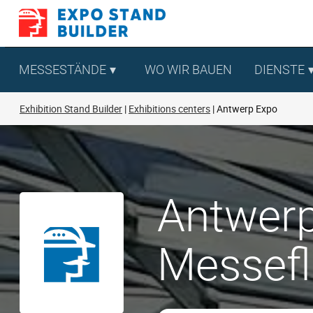
Zum
Inhalt
springen
MESSESTÄNDE
WO WIR BAUEN
DIENSTE
Exhibition Stand Builder
Exhibitions centers
Antwerp Expo
Antwerp
Messef