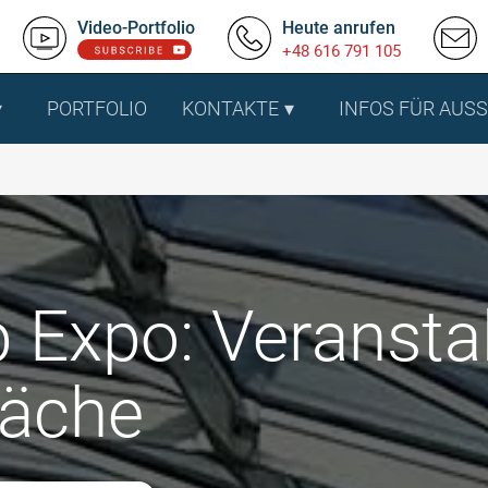
Video-Portfolio
Heute anrufen
+48 616 791 105
PORTFOLIO
KONTAKTE
INFOS FÜR AUS
 Expo: Veransta
läche