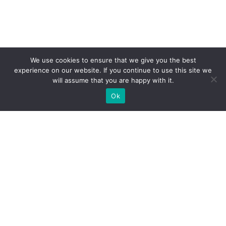
We use cookies to ensure that we give you the best
experience on our website. If you continue to use this site we
will assume that you are happy with it.
Ok
Welche Arten von
Messeständen wir Ihnen
anbieten können