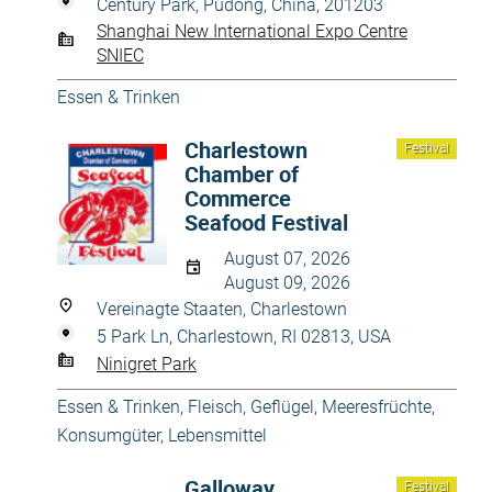
Century Park, Pudong, China, 201203
Shanghai New International Expo Centre
SNIEC
Essen & Trinken
Charlestown
Festival
Chamber of
Commerce
Seafood Festival
August 07, 2026
August 09, 2026
Vereinagte Staaten, Charlestown
5 Park Ln, Charlestown, RI 02813, USA
Ninigret Park
Essen & Trinken
,
Fleisch, Geflügel, Meeresfrüchte
,
Konsumgüter
,
Lebensmittel
Galloway
Festival