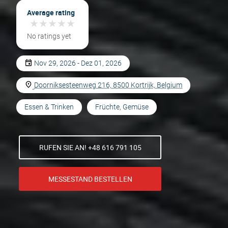
Average rating
★
★
★
★
★
★
★
★
★
★
No ratings yet
Nov 29, 2026 - Dez 01, 2026
Doorniksesteenweg 216, 8500 Kortrijk, Belgium
Essen & Trinken
Früchte, Gemüse
RUFEN SIE AN! +48 616 791 105
MESSESTAND BESTELLEN