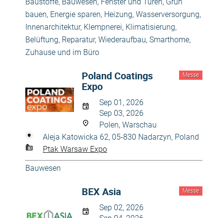
Baustoffe
,
Bauwesen
,
Fenster und Türen
,
Grün
bauen, Energie sparen
,
Heizung, Wasserversorgung
,
Innenarchitektur
,
Klempnerei
,
Klimatisierung,
Belüftung
,
Reparatur, Wiederaufbau
,
Smarthome
,
Zuhause und im Büro
Poland Coatings
Messe
Expo
Sep 01, 2026
Sep 03, 2026
Polen, Warschau
Aleja Katowicka 62, 05-830 Nadarzyn, Poland
Ptak Warsaw Expo
Bauwesen
BEX Asia
Messe
Sep 02, 2026