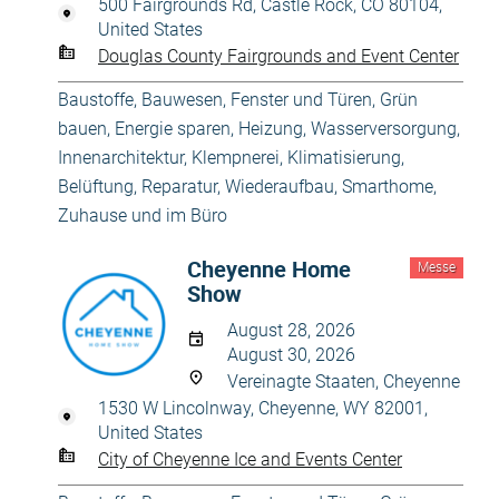
500 Fairgrounds Rd, Castle Rock, CO 80104,
United States
Douglas County Fairgrounds and Event Center
Baustoffe
,
Bauwesen
,
Fenster und Türen
,
Grün
bauen, Energie sparen
,
Heizung, Wasserversorgung
,
Innenarchitektur
,
Klempnerei
,
Klimatisierung,
Belüftung
,
Reparatur, Wiederaufbau
,
Smarthome
,
Zuhause und im Büro
Cheyenne Home
Messe
Show
August 28, 2026
August 30, 2026
Vereinagte Staaten, Cheyenne
1530 W Lincolnway, Cheyenne, WY 82001,
United States
City of Cheyenne Ice and Events Center