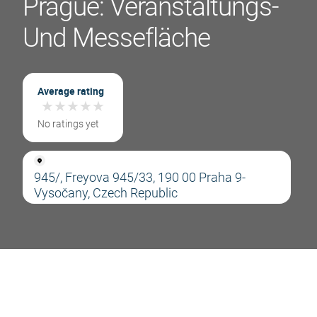
Prague: Veranstaltungs-
Und Messefläche
Average rating
★
★
★
★
★
★
★
★
★
★
No ratings yet
945/, Freyova 945/33, 190 00 Praha 9-
Vysočany, Czech Republic