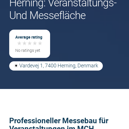
Herning: Veranstaltungs-
Und Messefläche
Average rating
★
★
★
★
★
★
★
★
★
★
No ratings yet
Vardevej 1, 7400 Herning, Denmark
Professioneller Messebau für
Veranstaltungen im MCH