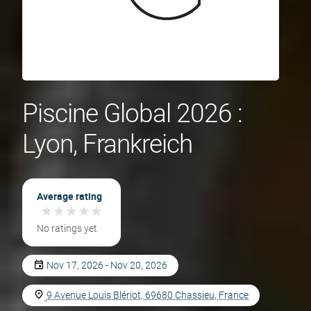
Piscine Global 2026 :
Lyon, Frankreich
Average rating
★
★
★
★
★
★
★
★
★
★
No ratings yet
Nov 17, 2026 - Nov 20, 2026
9 Avenue Louis Blériot, 69680 Chassieu, France