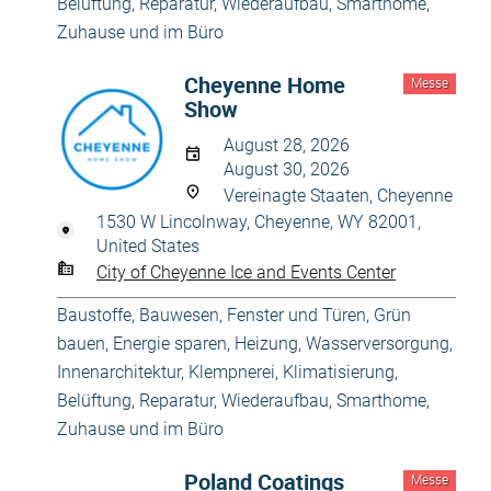
Belüftung
,
Reparatur, Wiederaufbau
,
Smarthome
,
Zuhause und im Büro
Cheyenne Home
Messe
Show
August 28, 2026
August 30, 2026
Vereinagte Staaten, Cheyenne
1530 W Lincolnway, Cheyenne, WY 82001,
United States
City of Cheyenne Ice and Events Center
Baustoffe
,
Bauwesen
,
Fenster und Türen
,
Grün
bauen, Energie sparen
,
Heizung, Wasserversorgung
,
Innenarchitektur
,
Klempnerei
,
Klimatisierung,
Belüftung
,
Reparatur, Wiederaufbau
,
Smarthome
,
Zuhause und im Büro
Poland Coatings
Messe