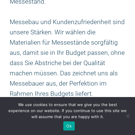
Messestand.
Messebau und Kundenzufriedenheit sind
unsere Stärken. Wir wählen die
Materialien für Messestände sorgfältig
aus, damit sie in Ihr Budget passen, ohne
dass Sie Abstriche bei der Qualität
machen müssen. Das zeichnet uns als
Messebauer aus, der Perfektion im
Rahmen Ihres Budgets liefert.
We use cookies to ensure that we give you the best
experience on our website. If you continue to use this site we
Unser Komplettservice umfasst Ihre
will assume that you are happy with it.
Beteiligung vom Entwurf bis zur
Ok
Umsetzung und sorgt für einen