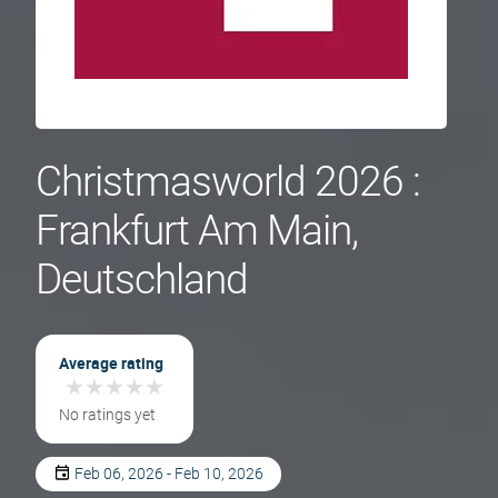
Christmasworld 2026 :
Frankfurt Am Main,
Deutschland
Average rating
★
★
★
★
★
★
★
★
★
★
No ratings yet
Feb 06, 2026 - Feb 10, 2026