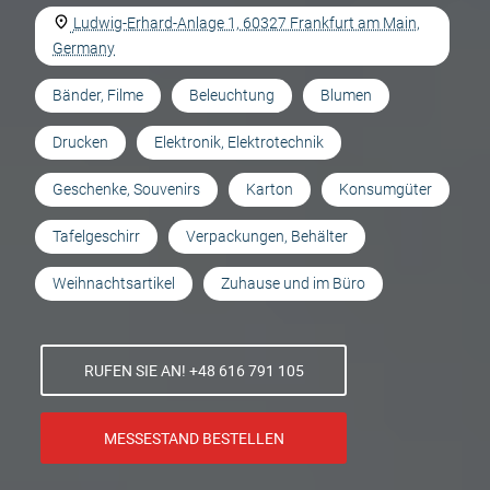
Ludwig-Erhard-Anlage 1, 60327 Frankfurt am Main,
Germany
Bänder, Filme
Beleuchtung
Blumen
Drucken
Elektronik, Elektrotechnik
Geschenke, Souvenirs
Karton
Konsumgüter
Tafelgeschirr
Verpackungen, Behälter
Weihnachtsartikel
Zuhause und im Büro
RUFEN SIE AN! +48 616 791 105
MESSESTAND BESTELLEN