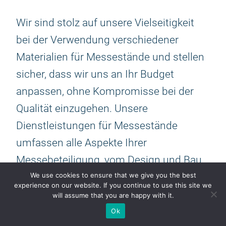
Wir sind stolz auf unsere Vielseitigkeit
bei der Verwendung verschiedener
Materialien für Messestände und stellen
sicher, dass wir uns an Ihr Budget
anpassen, ohne Kompromisse bei der
Qualität einzugehen. Unsere
Dienstleistungen für Messestände
umfassen alle Aspekte Ihrer
Messebeteiligung, vom Design und Bau
bis hin zur logistischen Unterstützung
We use cookies to ensure that we give you the best
experience on our website. If you continue to use this site we
und Organisation. Dank dieses
will assume that you are happy with it.
ganzheitlichen Ansatzes können Sie sich
Ok