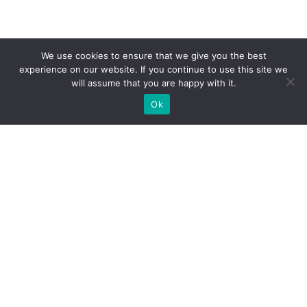
We use cookies to ensure that we give you the best
experience on our website. If you continue to use this site we
will assume that you are happy with it.
Ok
WIR BAUEN INDIVIDUELLE
MESSESTÄNDE