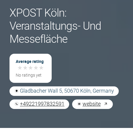
XPOST Köln:
Veranstaltungs- Und
Messefläche
Average rating
★
★
★
★
★
★
★
★
★
★
No ratings yet
Gladbacher Wall 5, 50670 Köln, Germany
+49221997832591
website