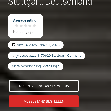
Stuttgart, Deutschland
Average rating
★
★
★
★
★
★
★
★
★
★
No ratings yet
Nov 04, 2025 - Nov 07, 2025
Messepiazza 1, 70629 Stuttgart, Germany
Metallverarbeitung, Metallurgie
RUFEN SIE AN! +48 616 791 105
MESSESTAND BESTELLEN