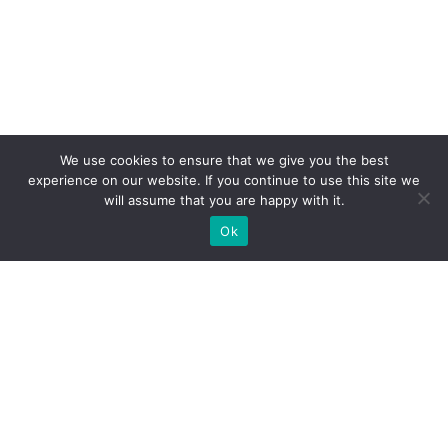
We use cookies to ensure that we give you the best
experience on our website. If you continue to use this site we
will assume that you are happy with it.
Ok
Welche Arten von
Messeständen wir Ihnen
anbieten können