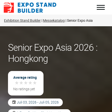
Zum
Inhalt
springen
Exhibition Stand Builder
Messekatalog
Senior Expo Asia
Senior Expo Asia 2026 :
Hongkong
Average rating
★
★
★
★
★
★
★
★
★
★
No ratings yet
Juli 03, 2026 - Juli 05, 2026