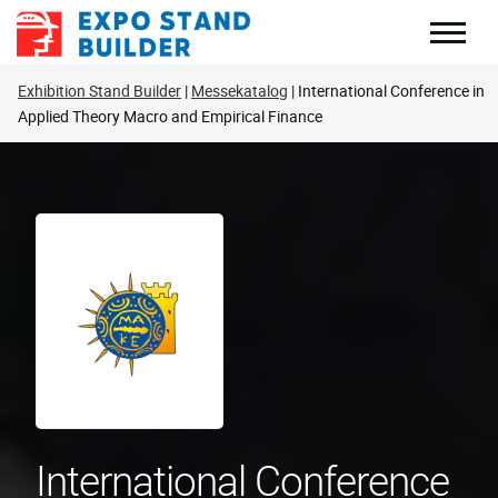
Zum
Inhalt
springen
Exhibition Stand Builder
Messekatalog
International Conference in
Applied Theory Macro and Empirical Finance
International Conference