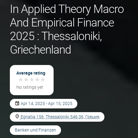
In Applied Theory Macro
And Empirical Finance
2025 : Thessaloniki,
Griechenland
Average rating
★
★
★
★
★
★
★
★
★
★
No ratings yet
Apr 14, 2025 - Apr 15, 2025
Egnatia 156, Thessaloniki 546 36, Греция
Banken und Finanzen