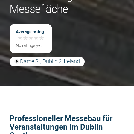
Messefläche
Average rating
★
★
★
★
★
★
★
★
★
★
No ratings yet
Dame St, Dublin 2, Ireland
Professioneller Messebau für
Veranstaltungen im Dublin