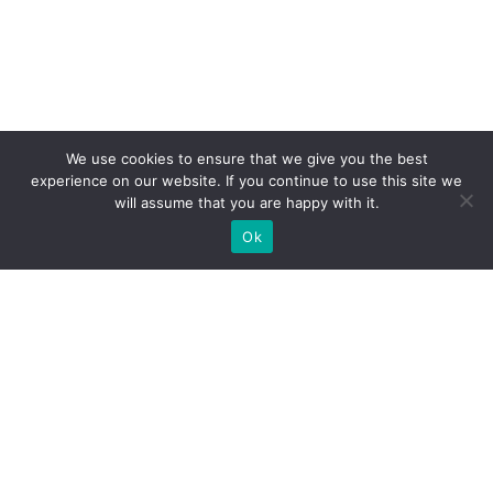
We use cookies to ensure that we give you the best
experience on our website. If you continue to use this site we
will assume that you are happy with it.
Ok
Welche Arten von
Messeständen wir Ihnen
anbieten können