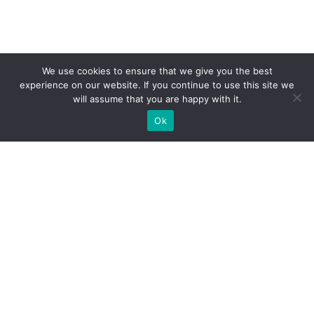
We use cookies to ensure that we give you the best
experience on our website. If you continue to use this site we
will assume that you are happy with it.
Ok
Welche Arten von
Messeständen wir Ihnen
anbieten können