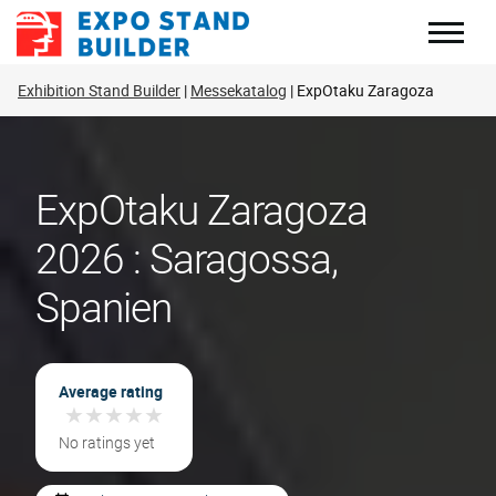
Zum
Inhalt
springen
Exhibition Stand Builder
Messekatalog
ExpOtaku Zaragoza
ExpOtaku Zaragoza
2026 : Saragossa,
Spanien
Average rating
★
★
★
★
★
★
★
★
★
★
No ratings yet