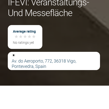
IFEVI: Veranstaltungs-
Und Messefläche
Average rating
★
★
★
★
★
★
★
★
★
★
No ratings yet
Av. do Aeroporto, 772, 36318 Vigo,
Pontevedra, Spain