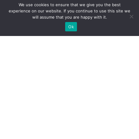
We use cookies to ensure that we give you the best
experience on our website. If you continue to use this site we
will assume that you are happy with it.
Ok
WIR BAUEN INDIVIDUELLE
MESSESTÄNDE
BRAUCHEN SIE EINEN MESSESTANDBAUER FÜR IHRE
MESSE?