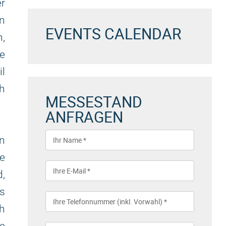
r
n
EVENTS CALENDAR
,
e
l
ch
MESSESTAND
ANFRAGEN
n
e
d,
ss
ch