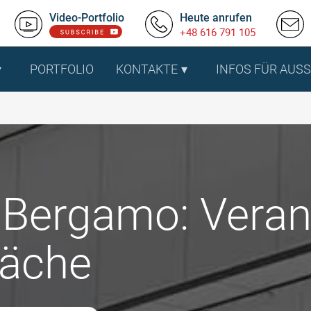
Video-Portfolio
Heute anrufen
+48 616 791 105
PORTFOLIO
KONTAKTE
INFOS FÜR AUS
i Bergamo: Veran
läche