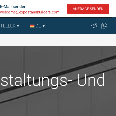
E-Mail senden
ANFRAGE SENDEN
welcome@expostandbuilders.com
STELLER
DE
staltungs- Und