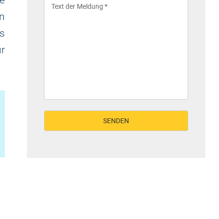
ie
n
s
ür