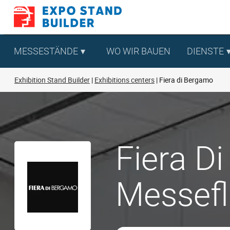
Zum
Inhalt
springen
MESSESTÄNDE
WO WIR BAUEN
DIENSTE
Exhibition Stand Builder
Exhibitions centers
Fiera di Bergamo
Fiera D
Messef