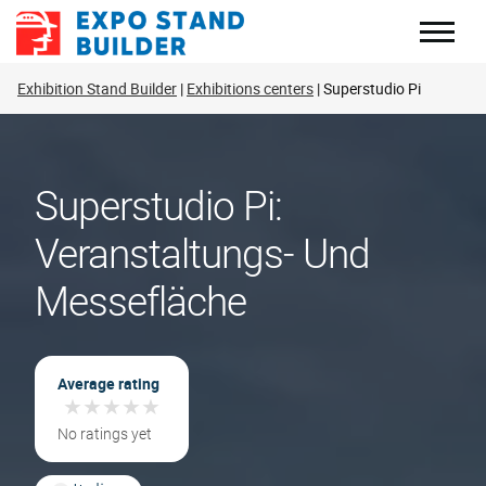
Zum
Inhalt
springen
Exhibition Stand Builder
Exhibitions centers
Superstudio Pi
Superstudio Pi:
Veranstaltungs- Und
Messefläche
Average rating
★
★
★
★
★
★
★
★
★
★
No ratings yet