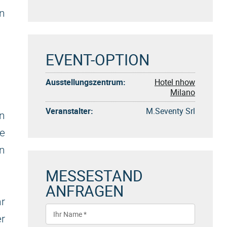
en
EVENT-OPTION
Ausstellungszentrum:
Hotel nhow
Milano
Veranstalter:
M.Seventy Srl
n
e
rn
MESSESTAND
ANFRAGEN
r
r