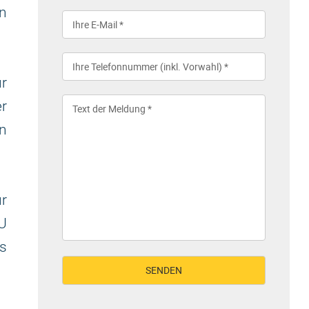
n
r
er
n
ür
U
s