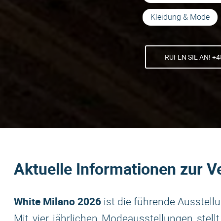
Kleidung & Mode
RUFEN SIE AN! +4
Aktuelle Informationen zur V
White Milano 2026
ist die führende Ausstell
Mit vier jährlichen Modeausstellungen stel