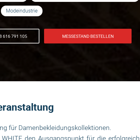
Modeindustrie
8 616 791 105
MESSESTAND BESTELLEN
eranstaltung
ung für Damenbekleidungskollektionen.
lt WHITE den Ausgangspunkt für die erfolgreic