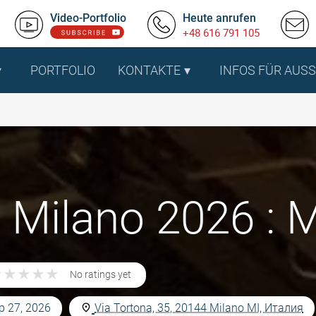
Video-Portfolio
Heute anrufen
+48 616 791 105
PORTFOLIO
KONTAKTE
INFOS FÜR AUS
 Milano 2026 : Ma
★
★
★
★
★
★
★
★
★
★
No ratings yet
p 27, 2026
Via Tortona, 35, 20144 Milano MI, Италия