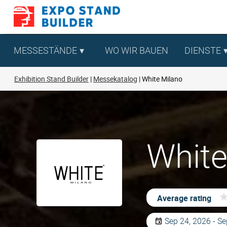
Zum
Inhalt
springen
MESSESTÄNDE
WO WIR BAUEN
DIENSTE
Exhibition Stand Builder
Messekatalog
White Milano
White
Average rating
Sep 24, 2026 - Se