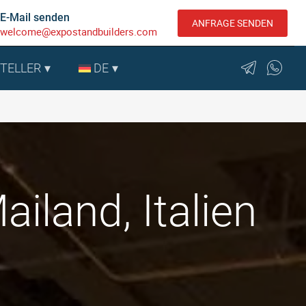
E-Mail senden
ANFRAGE SENDEN
welcome@expostandbuilders.com
STELLER
DE
iland, Italien