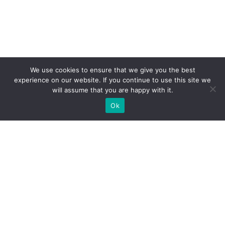
We use cookies to ensure that we give you the best
experience on our website. If you continue to use this site we
will assume that you are happy with it.
Ok
Welche Arten von
Messeständen wir Ihnen
anbieten können