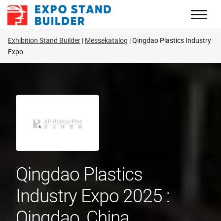
Zum
Inhalt
springen
Exhibition Stand Builder
Messekatalog
Qingdao Plastics Industry
Expo
Qingdao Plastics
Industry Expo 2025 :
Qingdao, China