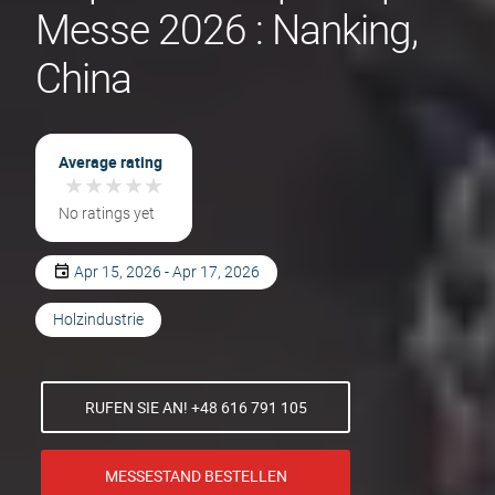
Messe 2026 : Nanking,
China
Average rating
★
★
★
★
★
★
★
★
★
★
No ratings yet
Apr 15, 2026 - Apr 17, 2026
Holzindustrie
RUFEN SIE AN! +48 616 791 105
MESSESTAND BESTELLEN