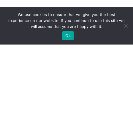
We use cookies to ensure that we give you the best
experience on our website. If you continue to use this site we
will assume that you are happy with it.
Ok
Welche Arten von
Messeständen wir Ihnen
anbieten können