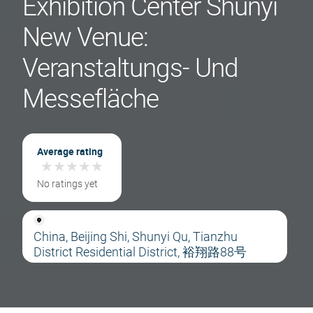
Exhibition Center Shunyi
New Venue:
Veranstaltungs- Und
Messefläche
Average rating
★
★
★
★
★
★
★
★
★
★
No ratings yet
China, Beijing Shi, Shunyi Qu, Tianzhu
District Residential District, 裕翔路88号