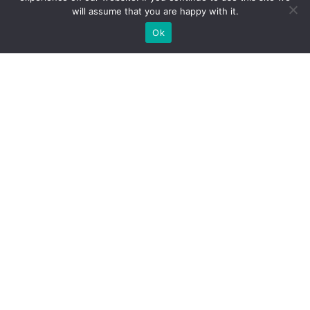
will assume that you are happy with it.
Ok
WIR BAUEN INDIVIDUELLE
MESSESTÄNDE
BRAUCHEN SIE EINEN MESSESTANDBAUER FÜR IHRE
MESSE?
SCHICKEN SIE UNS EINE ANFRAGE, WIR SIND
MESSEBAUER!