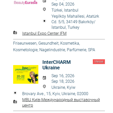
Sep 04, 2026
Türkei, Istanbul
Yeşilköy Mahallesi, Atatürk
Cd. 5/5, 34149 Bakırköy/
İstanbul, Turkey
Istanbul Expo Center IFM
Friseurwesen
,
Gesundheit
,
Kosmetika,
Kosmetologie
,
Nagelindustrie
,
Parfümerie
,
SPA
InterCHARM
Messe
Ukraine
Sep 16, 2026
Sep 18, 2026
Ukraine, Kyiw
Brovary Ave., 15, Kyiv, Ukraine, 02000
МВЦ Київ-Международный выставочный
центр