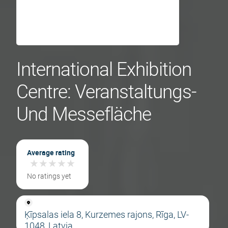
International Exhibition
Centre: Veranstaltungs-
Und Messefläche
Average rating
★
★
★
★
★
★
★
★
★
★
No ratings yet
Ķīpsalas iela 8, Kurzemes rajons, Rīga, LV-
1048, Latvia