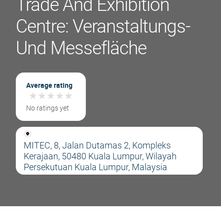
Trade And Exhibition
Centre: Veranstaltungs-
Und Messefläche
Average rating
★
★
★
★
★
★
★
★
★
★
No ratings yet
MITEC, 8, Jalan Dutamas 2, Kompleks
Kerajaan, 50480 Kuala Lumpur, Wilayah
Persekutuan Kuala Lumpur, Malaysia