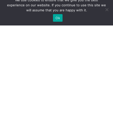
We use cookies to ensure that we give you the best
experience on our website. If you continue to use this site we
will assume that you are happy with it.
Ok
WIR BAUEN INDIVIDUELLE
MESSESTÄNDE
BRAUCHEN SIE EINEN MESSESTANDBAUER FÜR IHRE
MESSE?
SCHICKEN SIE UNS EINE ANFRAGE, WIR SIND