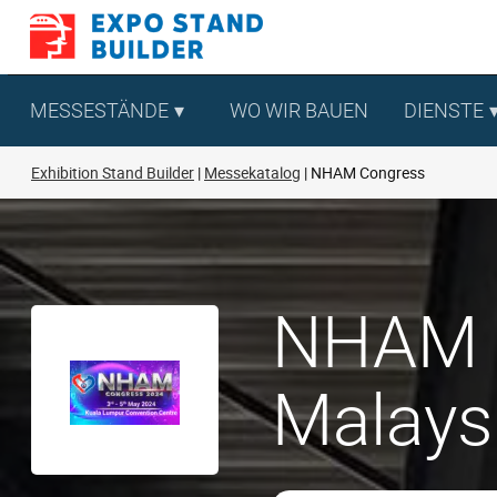
Zum
Inhalt
springen
MESSESTÄNDE
WO WIR BAUEN
DIENSTE
Exhibition Stand Builder
Messekatalog
NHAM Congress
NHAM C
Malays