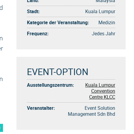
Land:
Malaysia
d
Stadt:
Kuala Lumpur
Kategorie der Veranstaltung:
Medizin
Frequenz:
Jedes Jahr
n
er
EVENT-OPTION
en
Ausstellungszentrum:
Kuala Lumpur
Convention
Centre KLCC
Veranstalter:
Event Solution
Management Sdn Bhd
m