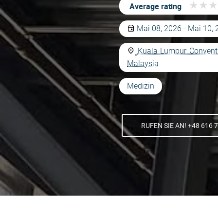
★
★
★
★
★
★
Average rating
Mai 08, 2026 - Mai 10,
Kuala Lumpur Conventi
Malaysia
Medizin
RUFEN SIE AN! +48 616 