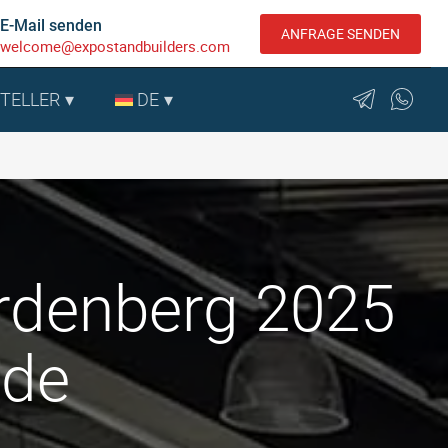
E-Mail senden
ANFRAGE SENDEN
welcome@expostandbuilders.com
STELLER
DE
ardenberg 2025
nde