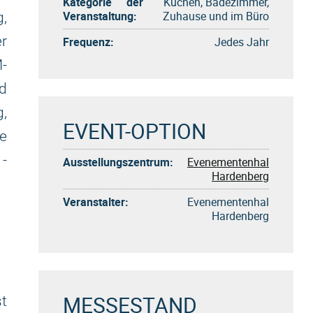
Kategorie der
Küchen, Badezimmer,
Veranstaltung:
Zuhause und im Büro
g,
r
Frequenz:
Jedes Jahr
-
d
,
EVENT-OPTION
e
-
Ausstellungszentrum:
Evenementenhal
Hardenberg
Veranstalter:
Evenementenhal
Hardenberg
MESSESTAND
st