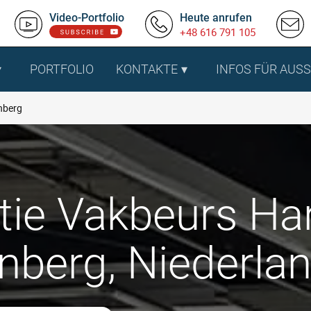
Video-Portfolio
Heute anrufen
+48 616 791 105
PORTFOLIO
KONTAKTE
INFOS FÜR AUS
nberg
latie Vakbeurs H
nberg, Niederla