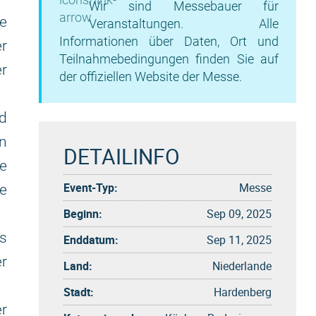
Wir sind Messebauer für
ie
Veranstaltungen. Alle
Informationen über Daten, Ort und
r
Teilnahmebedingungen finden Sie auf
er
der offiziellen Website der Messe.
nd
en
DETAILINFO
e
Event-Typ:
Messe
ge
Beginn:
Sep 09, 2025
s
Enddatum:
Sep 11, 2025
er
Land:
Niederlande
Stadt:
Hardenberg
er