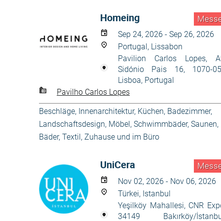
Homeing
Mess
Sep 24, 2026 - Sep 26, 2026
Portugal, Lissabon
Pavilion Carlos Lopes, A
Sidónio Pais 16, 1070-0
Lisboa, Portugal
Pavilho Carlos Lopes
Beschläge
,
Innenarchitektur
,
Küchen, Badezimmer
,
Landschaftsdesign
,
Möbel
,
Schwimmbäder, Saunen,
Bäder
,
Textil
,
Zuhause und im Büro
UniCera
Mess
Nov 02, 2026 - Nov 06, 2026
Türkei, Istanbul
Yeşilköy Mahallesi, CNR Exp
34149 Bakırköy/İstanbu