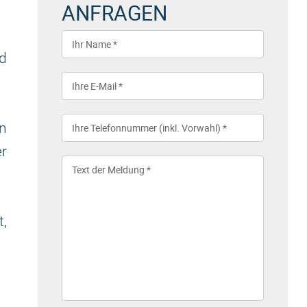
ANFRAGEN
d
n
er
,