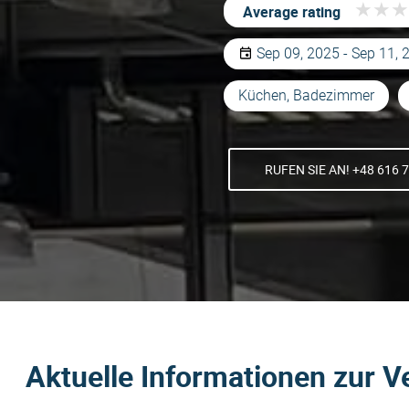
★
★
★
★
★
★
Average rating
Sep 09, 2025 - Sep 11, 
Küchen, Badezimmer
RUFEN SIE AN! +48 616 
Aktuelle Informationen zur V