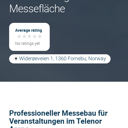
Messefläche
Average rating
★
★
★
★
★
★
★
★
★
★
No ratings yet
Widerøeveien 1, 1360 Fornebu, Norway
Professioneller Messebau für
Veranstaltungen im Telenor