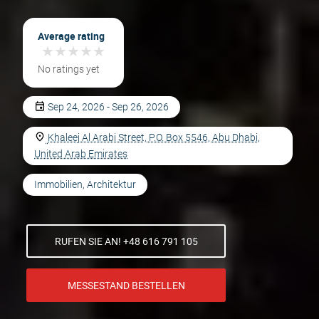
Average rating
★
★
★
★
★
★
★
★
★
★
No ratings yet
Sep 24, 2026 - Sep 26, 2026
Khaleej Al Arabi Street, P.O. Box 5546, Abu Dhabi,
United Arab Emirates
Immobilien, Architektur
RUFEN SIE AN! +48 616 791 105
MESSESTAND BESTELLEN