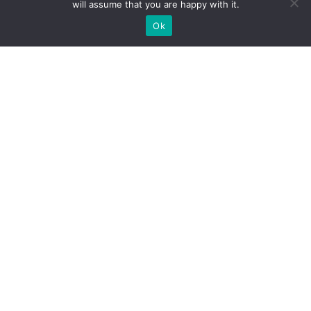
will assume that you are happy with it.
Ok
Welche Arten von
Messeständen wir Ihnen
anbieten können