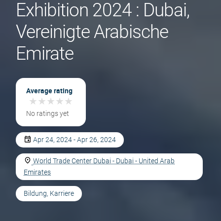
Exhibition 2024 : Dubai,
Vereinigte Arabische
Emirate
Average rating
★
★
★
★
★
★
★
★
★
★
No ratings yet
Apr 24, 2024 - Apr 26, 2024
World Trade Center Dubai - Dubai - United Arab
Emirates
Bildung, Karriere