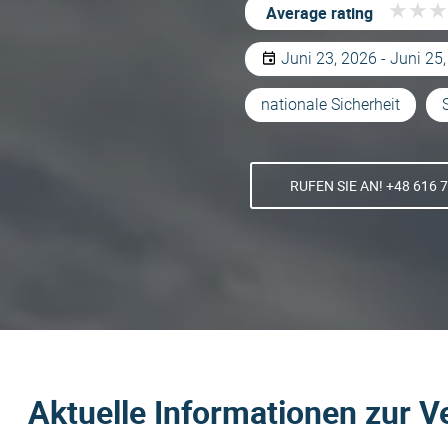
★
★
★
★
★
★
Average rating
Juni 23, 2026 - Juni 25
nationale Sicherheit
RUFEN SIE AN! +48 616 
Aktuelle Informationen zur V