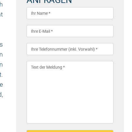
ch
ht
s
n
on
.
ie
d,