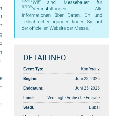
Wir sind Messebauer für
r
Veranstaltungen. Alle
Informationen über Daten, Ort und
t
Teilnahmebedingungen finden Sie auf
n
der offiziellen Website der Messe.
ng
d
er
DETAILINFO
i,
Event-Typ:
Konferenz
e
Beginn:
Juni 23, 2026
n
Enddatum:
Juni 25, 2026
Land:
Vereinigte Arabische Emirate
ch
Stadt:
Dubai