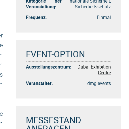
Kategorie der
nationale Sicherheit,
Veranstaltung:
Sicherheitsschutz
Frequenz:
Einmal
r
e
EVENT-OPTION
n
en
Ausstellungszentrum:
Dubai Exhibition
Centre
s
Veranstalter:
dmg events
n
e
MESSESTAND
en
ANFRAGEN