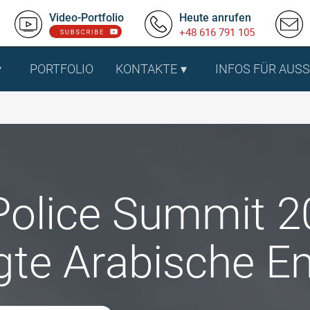
Video-Portfolio
Heute anrufen
+48 616 791 105
PORTFOLIO
KONTAKTE
INFOS FÜR AUS
Police Summit 20
gte Arabische E