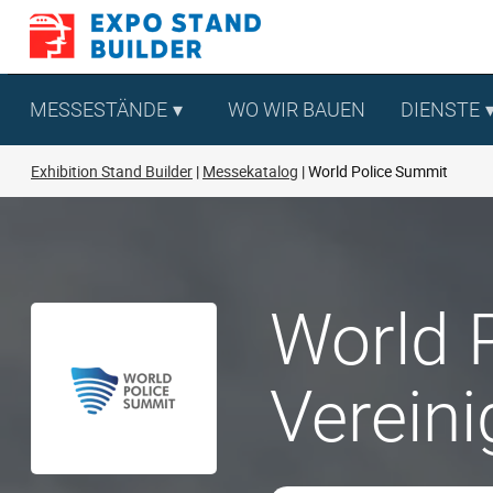
Zum
Inhalt
springen
MESSESTÄNDE
WO WIR BAUEN
DIENSTE
Exhibition Stand Builder
Messekatalog
World Police Summit
World 
Vereini