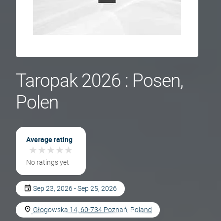
Taropak 2026 : Posen,
Polen
Average rating
★
★
★
★
★
★
★
★
★
★
No ratings yet
Sep 23, 2026 - Sep 25, 2026
Głogowska 14, 60-734 Poznań, Poland