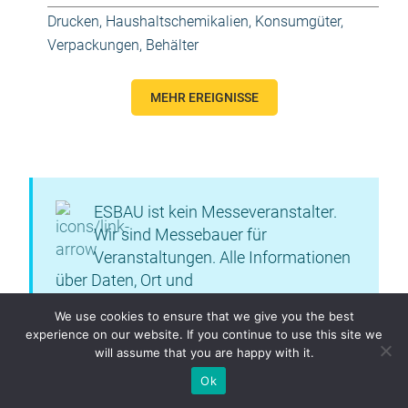
Drucken
,
Haushaltschemikalien
,
Konsumgüter
,
Verpackungen, Behälter
MEHR EREIGNISSE
ESBAU ist kein Messeveranstalter.
Wir sind Messebauer für
Veranstaltungen. Alle Informationen
über Daten, Ort und
Teilnahmebedingungen finden Sie auf der
We use cookies to ensure that we give you the best
offiziellen Website der Messe.
experience on our website. If you continue to use this site we
will assume that you are happy with it.
Ok