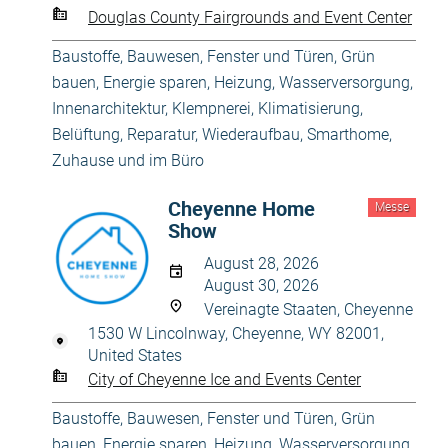
Douglas County Fairgrounds and Event Center
Baustoffe
,
Bauwesen
,
Fenster und Türen
,
Grün
bauen, Energie sparen
,
Heizung, Wasserversorgung
,
Innenarchitektur
,
Klempnerei
,
Klimatisierung,
Belüftung
,
Reparatur, Wiederaufbau
,
Smarthome
,
Zuhause und im Büro
Cheyenne Home
Messe
Show
August 28, 2026
August 30, 2026
Vereinagte Staaten, Cheyenne
1530 W Lincolnway, Cheyenne, WY 82001,
United States
City of Cheyenne Ice and Events Center
Baustoffe
,
Bauwesen
,
Fenster und Türen
,
Grün
bauen, Energie sparen
,
Heizung, Wasserversorgung
,