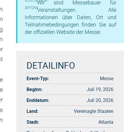
Wir sind Messebauer für
n
Veranstaltungen. Alle
Informationen über Daten, Ort und
in
Teilnahmebedingungen finden Sie auf
ig
der offiziellen Website der Messe.
en
er
ht
DETAILINFO
Event-Typ:
Messe
ie
Beginn:
Juli 19, 2026
he
er
Enddatum:
Juli 20, 2026
s
Land:
Vereinagte Staaten
n
Stadt:
Atlanta