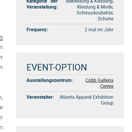
Kategorie der
Bekleidung & Kleidung,
Veranstaltung:
Kleidung & Mode,
Schmuckzubehör,
Schuhe
Frequenz:
2 mal im Jahr
n
n
r
EVENT-OPTION
m
Ausstellungszentrum:
Cobb Galleria
Centre
Veranstalter:
Atlanta Apparel Exhibition
n,
Group
re
ur
am