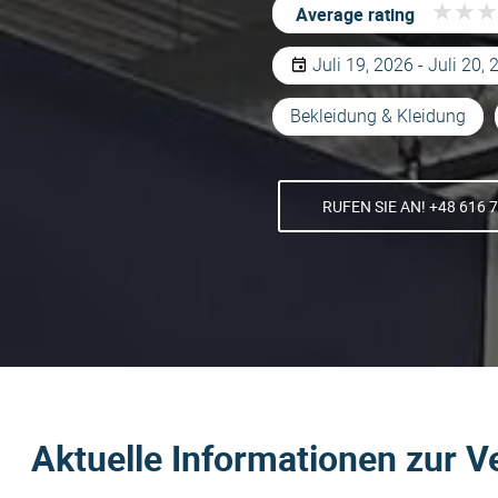
★
★
★
★
★
★
Average rating
Juli 19, 2026 - Juli 20,
Bekleidung & Kleidung
RUFEN SIE AN! +48 616 
Aktuelle Informationen zur V