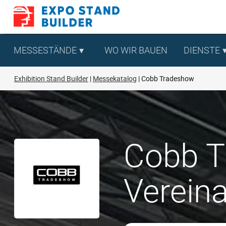
Zum
Inhalt
springen
MESSESTÄNDE
WO WIR BAUEN
DIENSTE
Exhibition Stand Builder
Messekatalog
Cobb Tradeshow
Cobb T
Verein