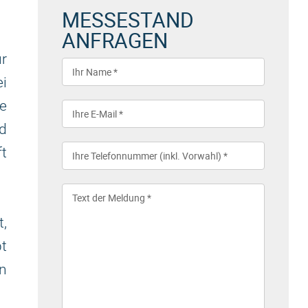
MESSESTAND
ANFRAGEN
ür
ei
e
d
t
t,
bt
en