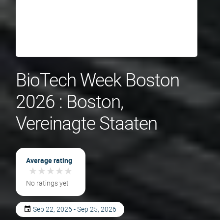
BioTech Week Boston
2026 : Boston,
Vereinagte Staaten
Average rating
★
★
★
★
★
★
★
★
★
★
No ratings yet
Sep 22, 2026 - Sep 25, 2026