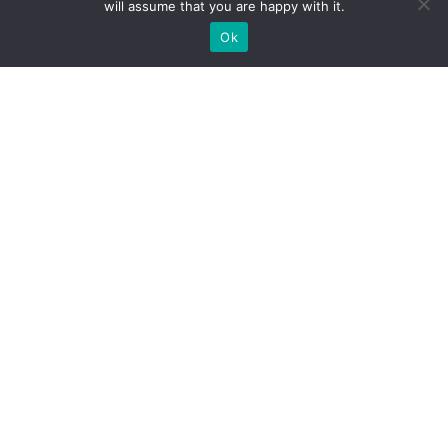
will assume that you are happy with it.
Ok
Welche Arten von
Messeständen wir Ihnen
anbieten können