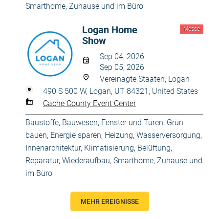
Smarthome
,
Zuhause und im Büro
Logan Home
Messe
Show
Sep 04, 2026
Sep 05, 2026
Vereinagte Staaten, Logan
490 S 500 W, Logan, UT 84321, United States
Cache County Event Center
Baustoffe
,
Bauwesen
,
Fenster und Türen
,
Grün
bauen, Energie sparen
,
Heizung, Wasserversorgung
,
Innenarchitektur
,
Klimatisierung, Belüftung
,
Reparatur, Wiederaufbau
,
Smarthome
,
Zuhause und
im Büro
MEHR EREIGNISSE