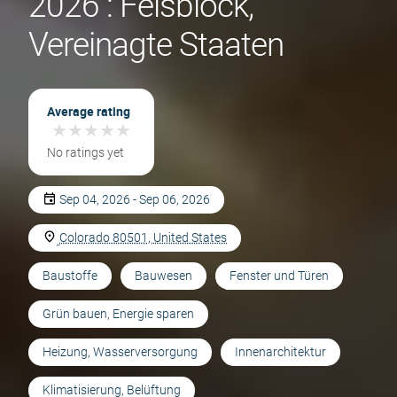
2026 : Felsblock,
Vereinagte Staaten
Average rating
★
★
★
★
★
★
★
★
★
★
No ratings yet
Sep 04, 2026 - Sep 06, 2026
Colorado 80501, United States
Baustoffe
Bauwesen
Fenster und Türen
Grün bauen, Energie sparen
Heizung, Wasserversorgung
Innenarchitektur
Klimatisierung, Belüftung