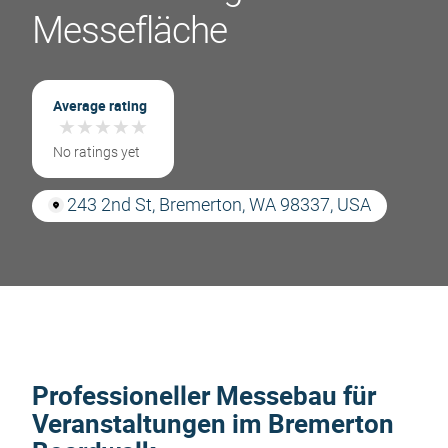
Messefläche
Average rating
★
★
★
★
★
★
★
★
★
★
No ratings yet
243 2nd St, Bremerton, WA 98337, USA
Professioneller Messebau für
Veranstaltungen im Bremerton