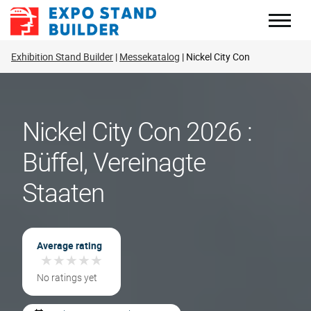
Zum
Inhalt
springen
Exhibition Stand Builder
Messekatalog
Nickel City Con
Nickel City Con 2026 :
Büffel, Vereinagte
Staaten
Average rating
★
★
★
★
★
★
★
★
★
★
No ratings yet