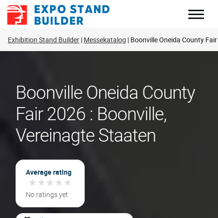
Zum
Inhalt
springen
Exhibition Stand Builder
Messekatalog
Boonville Oneida County Fair
Boonville Oneida County
Fair 2026 : Boonville,
Vereinagte Staaten
Average rating
★
★
★
★
★
★
★
★
★
★
No ratings yet