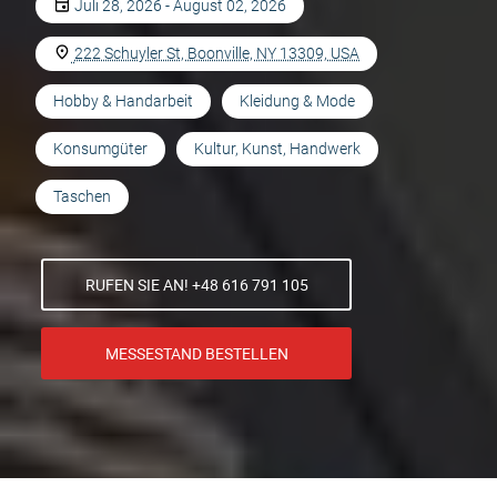
Juli 28, 2026 - August 02, 2026
222 Schuyler St, Boonville, NY 13309, USA
Hobby & Handarbeit
Kleidung & Mode
Konsumgüter
Kultur, Kunst, Handwerk
Taschen
RUFEN SIE AN! +48 616 791 105
MESSESTAND BESTELLEN