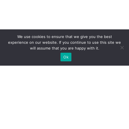
We use cookies to ensure that we give you the best
experience on our website. If you continue to use this site we
will assume that you are happy with it.
Ok
Welche Arten von
Messeständen wir Ihnen
anbieten können