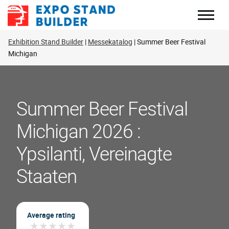
Zum
Inhalt
springen
Exhibition Stand Builder
Messekatalog
Summer Beer Festival
Michigan
Summer Beer Festival
Michigan 2026 :
Ypsilanti, Vereinagte
Staaten
Average rating
★
★
★
★
★
★
★
★
★
★