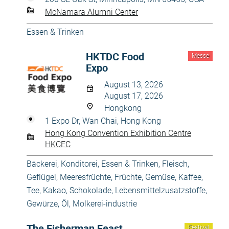
McNamara Alumni Center
Essen & Trinken
HKTDC Food
Messe
Expo
August 13, 2026
August 17, 2026
Hongkong
1 Expo Dr, Wan Chai, Hong Kong
Hong Kong Convention Exhibition Centre
HKCEC
Bäckerei, Konditorei
,
Essen & Trinken
,
Fleisch,
Geflügel, Meeresfrüchte
,
Früchte, Gemüse
,
Kaffee,
Tee, Kakao, Schokolade
,
Lebensmittelzusatzstoffe,
Gewürze, Öl
,
Molkerei-industrie
The Fisherman Feast
Festival