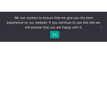
We use cookies to ensure that we give you the best
experience on our website. If you continue to use this site we
will assume that you are happy with it.
Ok
Welche Arten von
Messeständen wir Ihnen
anbieten können