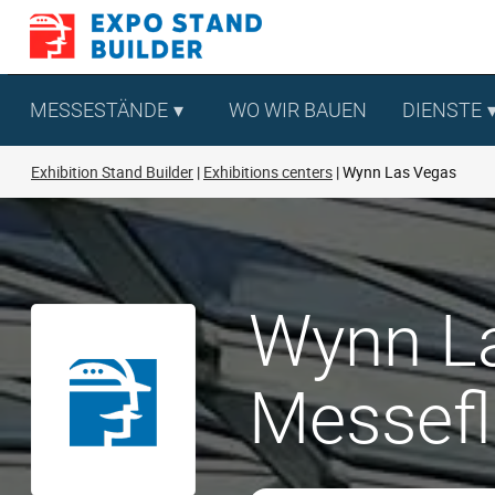
Zum
Inhalt
springen
MESSESTÄNDE
WO WIR BAUEN
DIENSTE
Exhibition Stand Builder
Exhibitions centers
Wynn Las Vegas
Wynn La
Messef