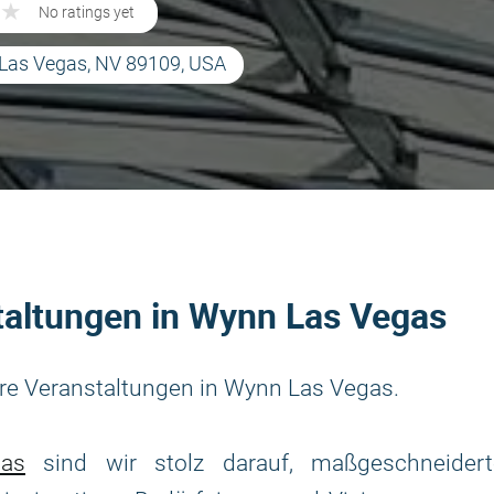
★
★
No ratings yet
 Las Vegas, NV 89109, USA
taltungen in Wynn Las Vegas
re Veranstaltungen in Wynn Las Vegas.
as
sind wir stolz darauf, maßgeschneidert