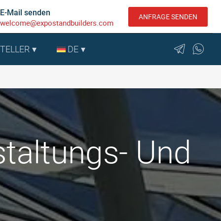
E-Mail senden
ANFRAGE SENDEN
welcome@expostandbuilders.com
STELLER
DE
taltungs- Und