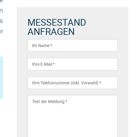
ie
n
MESSESTAND
s
ANFRAGEN
ür