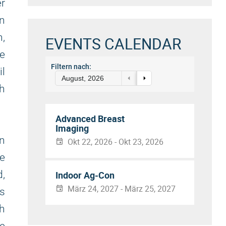
r
n
,
EVENTS CALENDAR
e
Filtern nach:
l
August, 2026
ch
Advanced Breast
Imaging
n
Okt 22, 2026 - Okt 23, 2026
e
d,
Indoor Ag-Con
März 24, 2027 - März 25, 2027
ss
ch