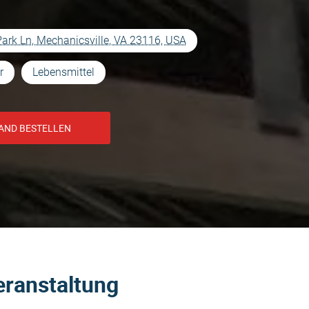
ark Ln, Mechanicsville, VA 23116, USA
r
Lebensmittel
AND BESTELLEN
eranstaltung