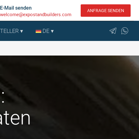
E-Mail senden
ANFRAGE SENDEN
welcome@expostandbuilders.com
STELLER
DE
:
aten