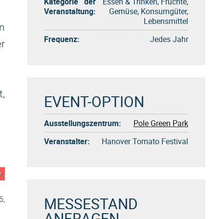
Kategorie der
Essen & Trinken, Früchte,
Veranstaltung:
Gemüse, Konsumgüter,
Lebensmittel
n
Frequenz:
Jedes Jahr
er
t,
EVENT-OPTION
Ausstellungszentrum:
Pole Green Park
Veranstalter:
Hanover Tomato Festival
e
MESSESTAND
6,
ANFRAGEN