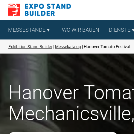
Zum
Inhalt
springen
MESSESTÄNDE
WO WIR BAUEN
DIENSTE
Exhibition Stand Builder
Messekatalog
Hanover Tomato Festival
Hanover Tomato
Mechanicsville