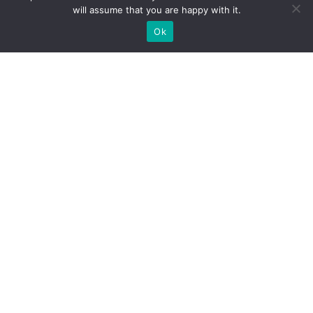
will assume that you are happy with it.
Ok
Welche Arten von
Messeständen wir Ihnen
anbieten können