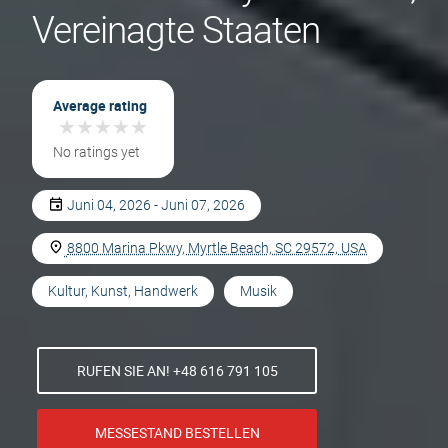
Vereinagte Staaten
Average rating
★
★
★
★
★
★
★
★
★
★
No ratings yet
Juni 04, 2026 - Juni 07, 2026
8800 Marina Pkwy, Myrtle Beach, SC 29572, USA
Kultur, Kunst, Handwerk
Musik
RUFEN SIE AN! +48 616 791 105
MESSESTAND BESTELLEN