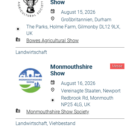
Show
August 15, 2026
Großbritannien, Durham
The Parks, Holme Farm, Gilmonby DL12 9LX,
UK
Bowes Agricultural Show
Landwirtschaft
Monmouthshire
Messe
Show
August 16, 2026
Vereinagte Staaten, Newport
Redbrook Rd, Monmouth
NP25 4LG, UK
Monmouthshire Show Society
Landwirtschaft
,
Viehbestand