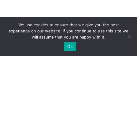
We use cookies to ensure that we give you the best
experience on our website. If you continue to use this site we
will assume that you are happy with it.
Ok
Welche Arten von
Messeständen wir Ihnen
anbieten können