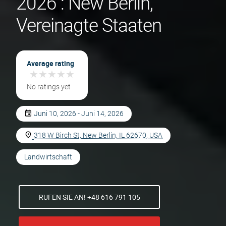
2026 : New Berlin,
Vereinagte Staaten
Average rating
★
★
★
★
★
★
★
★
★
★
No ratings yet
Juni 10, 2026 - Juni 14, 2026
318 W Birch St, New Berlin, IL 62670, USA
Landwirtschaft
RUFEN SIE AN! +48 616 791 105