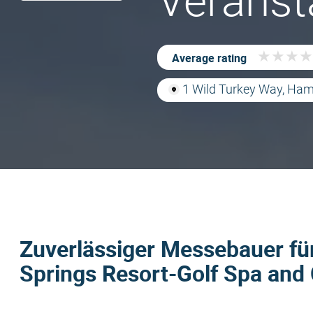
Veranst
★
★
★
★
★
★
★
★
Average rating
1 Wild Turkey Way, Ha
Zuverlässiger Messebauer für
Springs Resort-Golf Spa and