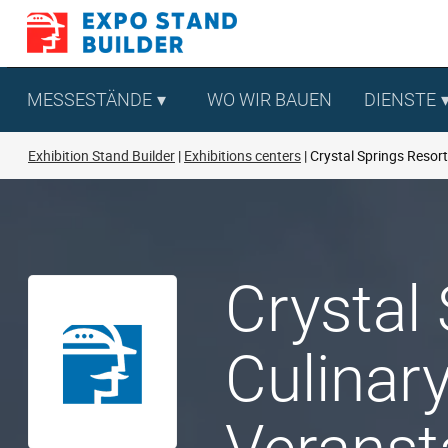
Zum
Inhalt
springen
MESSESTÄNDE
WO WIR BAUEN
DIENSTE
Exhibition Stand Builder
Exhibitions centers
Crystal Springs Resor
Crystal
Culinar