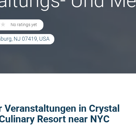
altungs- Und Me
★
★
No ratings yet
mburg, NJ 07419, USA
 Veranstaltungen in Crystal
 Culinary Resort near NYC