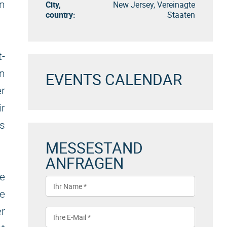
en
City,
New Jersey, Vereinagte
country:
Staaten
t-
n
EVENTS CALENDAR
er
ir
s
MESSESTAND
ANFRAGEN
e
re
r