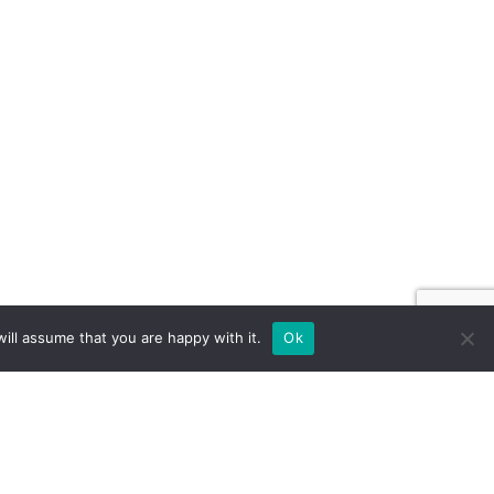
ill assume that you are happy with it.
Ok