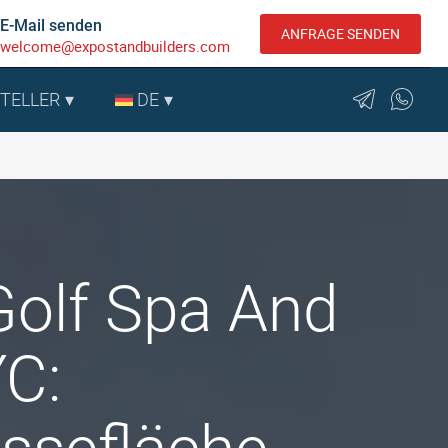
E-Mail senden
ANFRAGE SENDEN
welcome@expostandbuilders.com
STELLER
DE
Golf Spa And
YC: