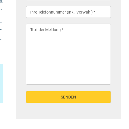
et
in
u
n
en