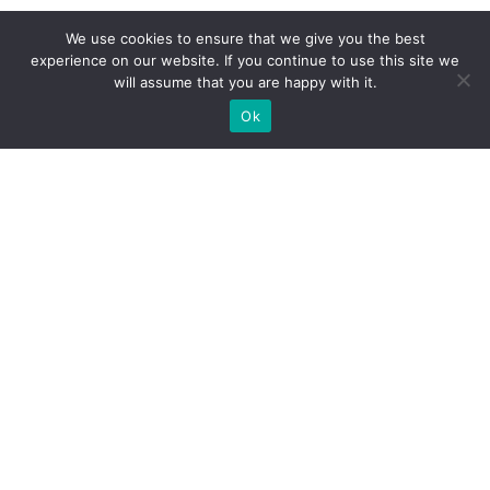
We use cookies to ensure that we give you the best
experience on our website. If you continue to use this site we
will assume that you are happy with it.
Ok
WIR BAUEN INDIVIDUELLE
MESSESTÄNDE
BRAUCHEN SIE EINEN MESSESTANDBAUER FÜR IHRE
MESSE?