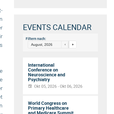
t-
n
EVENTS CALENDAR
er
ir
Filtern nach:
s
August, 2026
International
Conference on
e
Neuroscience and
Psychiatry
re
Okt 05, 2026 - Okt 06, 2026
r
et
World Congress on
in
Primary Healthcare
and Medicare Summit