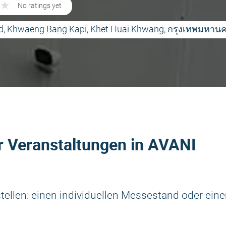
★
★
No ratings yet
d, Khwaeng Bang Kapi, Khet Huai Khwang, กรุงเทพมหานค
r Veranstaltungen in AVANI
llen: einen individuellen Messestand oder ein