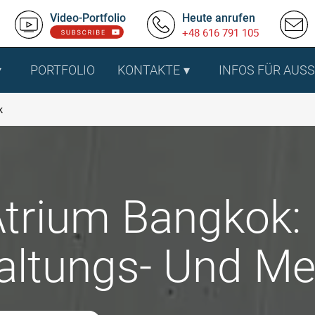
Video-Portfolio
Heute anrufen
+48 616 791 105
PORTFOLIO
KONTAKTE
INFOS FÜR AUS
k
trium Bangkok:
altungs- Und Me